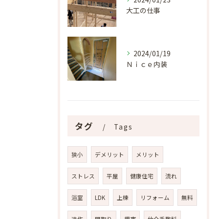
大工の仕事
2024/01/19
Ｎｉｃｅ内装
タグ
Tags
狭小
デメリット
メリット
ストレス
平屋
健康住宅
流れ
浴室
LDK
上棟
リフォーム
無料
造作
間取り
堺市
仲介手数料